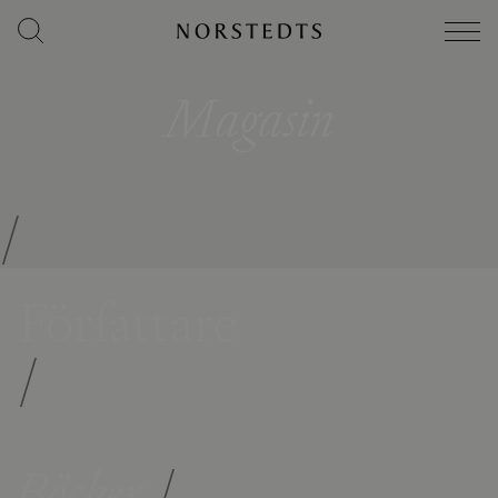
Magasin
/
Författare
/
Böcker
/