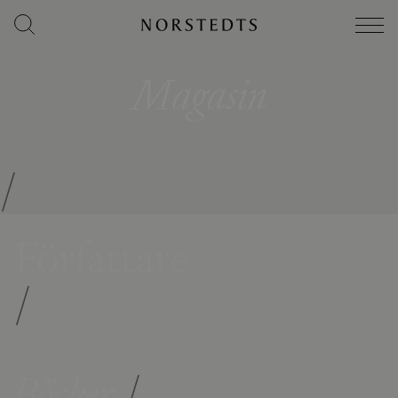
Magasin
/
Författare
/
Böcker
/