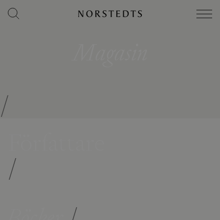
Magasin
/
Författare
/
Böcker
/