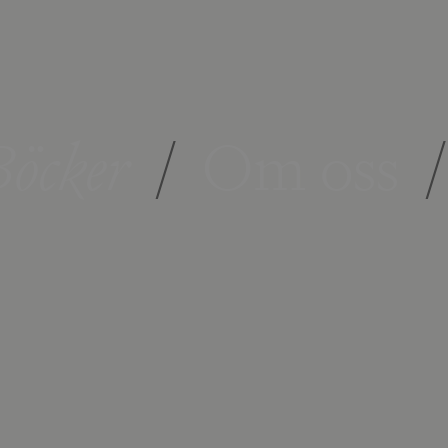
öcker
/
Om oss
/