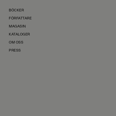
BÖCKER
FÖRFATTARE
MAGASIN
KATALOGER
OM OSS
PRESS
KONTAKTA OSS
HÅLLBARHET
MANUS