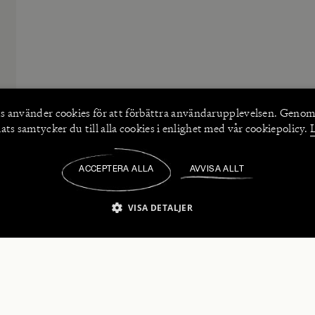
s använder
cookies
för att förbättra användarupplevelsen. Genom
ts samtycker du till alla cookies i enlighet med vår cookiepolicy.
ACCEPTERA ALLA
AVVISA ALLT
/
VISA DETALJER
IKT NÖDVÄNDIGT
PRESTANDA
INRIKTNING
FU
numerera på våra nyhetsbrev!
Strikt nödvändigt
Prestanda
Inriktning
Funktioner