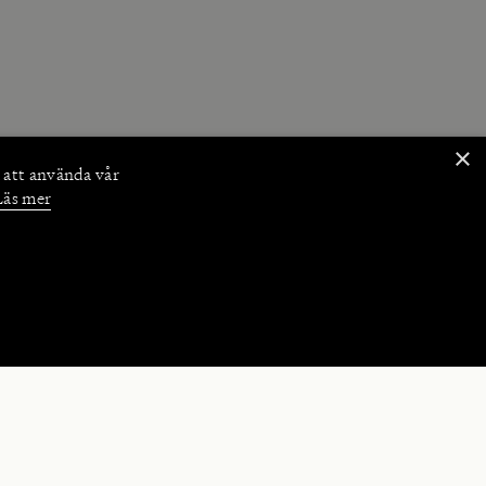
×
 att använda vår
Läs mer
NKTIONER