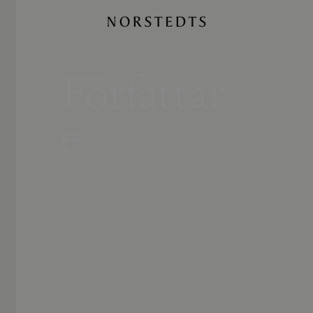
Författar
e