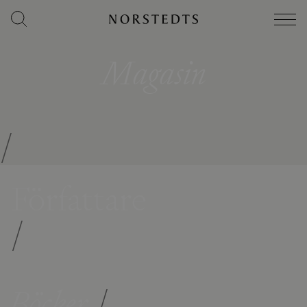
Magasin
/
Författare
/
Böcker
/