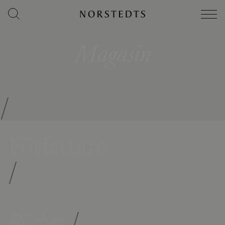
Magasin
/
Författare
/
Böcker
/