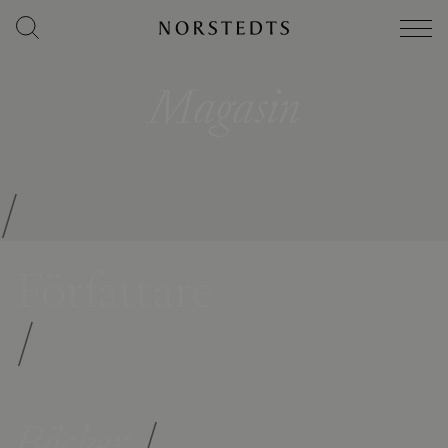
Magasin
/
Författare
/
Böcker
/