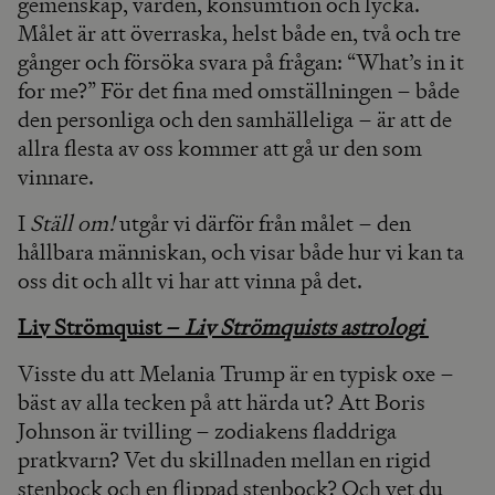
gemenskap, värden, konsumtion och lycka.
Målet är att överraska, helst både en, två och tre
gånger och försöka svara på frågan: “What’s in it
for me?” För det fina med omställningen – både
den personliga och den samhälleliga – är att de
allra flesta av oss kommer att gå ur den som
vinnare.
I
Ställ om!
utgår vi därför från målet – den
hållbara människan, och visar både hur vi kan ta
oss dit och allt vi har att vinna på det.
Liv Strömquist –
Liv Strömquists astrologi
Visste du att Melania Trump är en typisk oxe –
bäst av alla tecken på att härda ut? Att Boris
Johnson är tvilling – zodiakens fladdriga
pratkvarn? Vet du skillnaden mellan en rigid
stenbock och en flippad stenbock? Och vet du