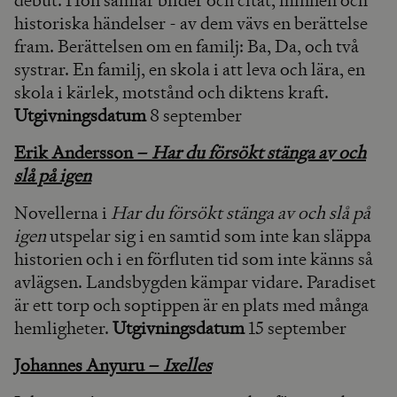
debut. Hon samlar bilder och citat, minnen och
historiska händelser - av dem vävs en berättelse
fram. Berättelsen om en familj: Ba, Da, och två
systrar. En familj, en skola i att leva och lära, en
skola i kärlek, motstånd och diktens kraft.
Utgivningsdatum
8 september
Erik Andersson –
Har du försökt stänga av och
slå på igen
Novellerna i
Har du försökt stänga av och slå på
igen
utspelar sig i en samtid som inte kan släppa
historien och i en förfluten tid som inte känns så
avlägsen. Landsbygden kämpar vidare. Paradiset
är ett torp och soptippen är en plats med många
hemligheter.
Utgivningsdatum
15 september
Johannes Anyuru –
Ixelles