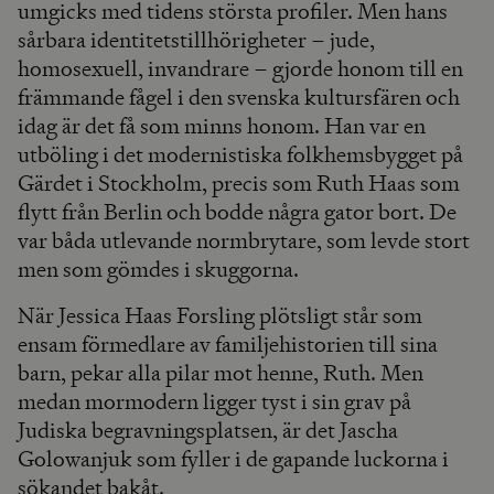
umgicks med tidens största profiler. Men hans
sårbara identitetstillhörigheter – jude,
homosexuell, invandrare – gjorde honom till en
främmande fågel i den svenska kultursfären och
idag är det få som minns honom. Han var en
utböling i det modernistiska folkhemsbygget på
Gärdet i Stockholm, precis som Ruth Haas som
flytt från Berlin och bodde några gator bort. De
var båda utlevande normbrytare, som levde stort
men som gömdes i skuggorna.
När Jessica Haas Forsling plötsligt står som
ensam förmedlare av familjehistorien till sina
barn, pekar alla pilar mot henne, Ruth. Men
medan mormodern ligger tyst i sin grav på
Judiska begravningsplatsen, är det Jascha
Golowanjuk som fyller i de gapande luckorna i
sökandet bakåt.