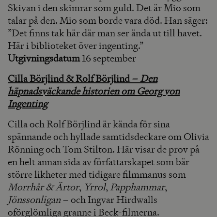
Skivan i den skimrar som guld. Det är Mio som
talar på den. Mio som borde vara död. Han säger:
”Det finns tak här där man ser ända ut till havet.
Här i biblioteket över ingenting.”
Utgivningsdatum
16 september
Cilla Börjlind & Rolf Börjlind –
Den
häpnadsväckande historien om Georg von
Ingenting
Cilla och Rolf Börjlind är kända för sina
spännande och hyllade samtidsdeckare om Olivia
Rönning och Tom Stilton. Här visar de prov på
en helt annan sida av författarskapet som bär
större likheter med tidigare filmmanus som
Morrhår & Ärtor
,
Yrrol
,
Papphammar
,
Jönssonligan
– och Ingvar Hirdwalls
oförglömliga granne i Beck-filmerna.