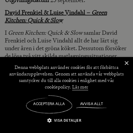
Utgivningsdatum
23 september.
David Frenkiel & Luise Vindahl –
Green
Kitchen: Quick & Slow
I
Green Kitchen: Quick & Slow
samlar David
Frenkiel och Luise Vindahl allt de har lärt sig
under åren i det gröna köket. Dessutom försöker
de lösa två vitt skilda matlagningssituationer
×
som de själva möter varje vecka: vardagarna med
Denna webbplats använder
cookies
för att förbättra
ont om tid och helgerna då matlagandet får ta
användarupplevelsen. Genom att använda vår webbplats
mycket plats. Quick erbjuder smarta frukostar
samtycker du till alla cookies i enlighet med vår
och mellanmål, och enkla vardagsmiddagar som
cookiepolicy.
Läs mer
inte kompromissar med det viktigaste: att vara
oemotståndliga! Det är rätter som kräver lite av
ACCEPTERA ALLA
AVVISA ALLT
en, men som erbjuder mycket. Slow fokuserar på
de utdragna helgmåltiderna då matlagandet blir
VISA DETALJER
dagens bästa stund. Här kan det handla om
STRIKT NÖDVÄNDIGT
PRESTANDA