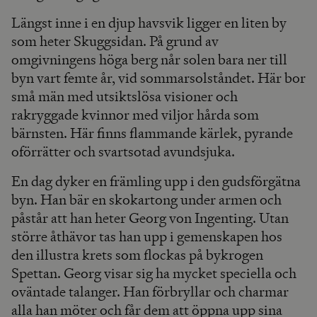
Längst inne i en djup havsvik ligger en liten by
som heter Skuggsidan. På grund av
omgivningens höga berg når solen bara ner till
byn vart femte år, vid sommarsolståndet. Här bor
små män med utsiktslösa visioner och
rakryggade kvinnor med viljor hårda som
bärnsten. Här finns flammande kärlek, pyrande
oförrätter och svartsotad avundsjuka.
En dag dyker en främling upp i den gudsförgätna
byn. Han bär en skokartong under armen och
påstår att han heter Georg von Ingenting. Utan
större åthävor tas han upp i gemenskapen hos
den illustra krets som flockas på bykrogen
Spettan. Georg visar sig ha mycket speciella och
oväntade talanger. Han förbryllar och charmar
alla han möter och får dem att öppna upp sina