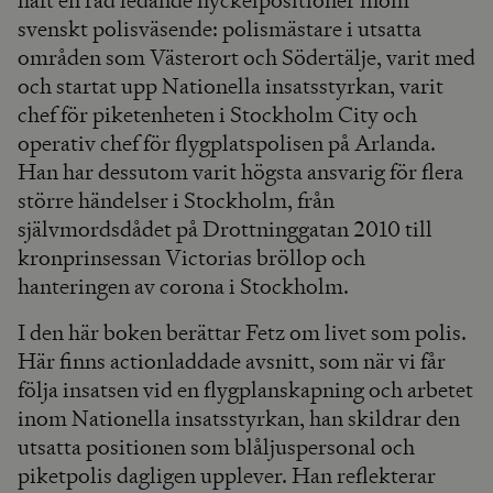
haft en rad ledande nyckelpositioner inom
svenskt polisväsende: polismästare i utsatta
områden som Västerort och Södertälje, varit med
och startat upp Nationella insatsstyrkan, varit
chef för piketenheten i Stockholm City och
operativ chef för flygplatspolisen på Arlanda.
Han har dessutom varit högsta ansvarig för flera
större händelser i Stockholm, från
självmordsdådet på Drottninggatan 2010 till
kronprinsessan Victorias bröllop och
hanteringen av corona i Stockholm.
I den här boken berättar Fetz om livet som polis.
Här finns actionladdade avsnitt, som när vi får
följa insatsen vid en flygplanskapning och arbetet
inom Nationella insatsstyrkan, han skildrar den
utsatta positionen som blåljuspersonal och
piketpolis dagligen upplever. Han reflekterar