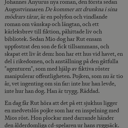
Johannes Anyurus nya roman, den första sedan
Augustvinnaren
De kommer att drunkna i sina
mödrars tårar
, är en polyfon och vindlande
roman om vänskap och längtan, och ett
kärleksbrev till fiktion, påhittade liv och
bibliotek. Sedan Mio dog har Rut ensam
uppfostrat den son de fick tillsammans, och
skapat ett liv åt dem: hon har ett hus vid havet, en
del i rikedomen, och anställning på den gåtfulla
"agenturen", som med hjälp av fiktiva röster
manipulerar offentligheten. Pojken, som nu är tio
år, vet ingenting om sin far: inte hur han levde,
inte hur han dog. Han är trygg. Räddad.
En dag får Rut höra att det på ett sjukhus ligger
en medvetslös pojke som har en inspelning med
Mios röst. Hon plockar med darrande händer
den ålderdomliga cd-spelaren ur hans ryggsäck.