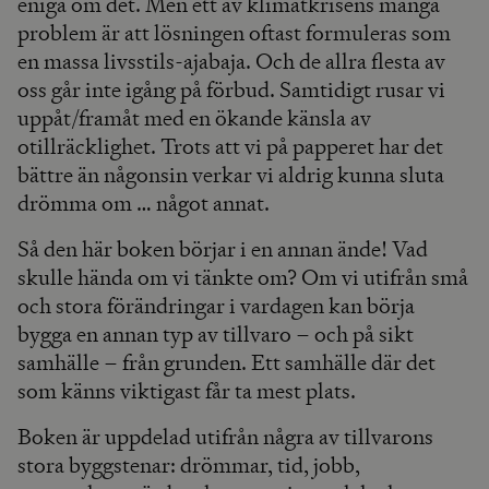
eniga om det. Men ett av klimatkrisens många
problem är att lösningen oftast formuleras som
en massa livsstils-ajabaja. Och de allra flesta av
oss går inte igång på förbud. Samtidigt rusar vi
uppåt/framåt med en ökande känsla av
otillräcklighet. Trots att vi på papperet har det
bättre än någonsin verkar vi aldrig kunna sluta
drömma om … något annat.
Så den här boken börjar i en annan ände! Vad
skulle hända om vi tänkte om? Om vi utifrån små
och stora förändringar i vardagen kan börja
bygga en annan typ av tillvaro – och på sikt
samhälle – från grunden. Ett samhälle där det
som känns viktigast får ta mest plats.
Boken är uppdelad utifrån några av tillvarons
stora byggstenar: drömmar, tid, jobb,