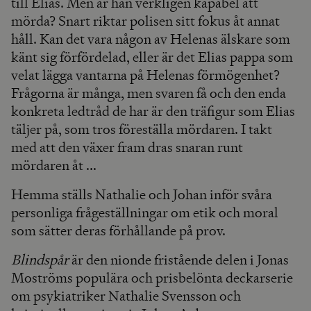
till Elias. Men är han verkligen kapabel att
mörda? Snart riktar polisen sitt fokus åt annat
håll. Kan det vara någon av Helenas älskare som
känt sig förfördelad, eller är det Elias pappa som
velat lägga vantarna på Helenas förmögenhet?
Frågorna är många, men svaren få och den enda
konkreta ledtråd de har är den träfigur som Elias
täljer på, som tros föreställa mördaren. I takt
med att den växer fram dras snaran runt
mördaren åt ...
Hemma ställs Nathalie och Johan inför svåra
personliga frågeställningar om etik och moral
som sätter deras förhållande på prov.
Blindspår
är den nionde fristående delen i Jonas
Moströms populära och prisbelönta deckarserie
om psykiatriker Nathalie Svensson och