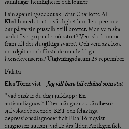
sanningar, hemligheter och lögner.
I sin spänningsdebut skildrar Charlotte Al-
Khalili med stor trovärdighet hur flera personer
bär på varsin pusselbit till brottet. Men vem ska
se det övergripande mönstret? Vem ska komma
fram till det slutgiltiga svaret? Och vem ska lösa
mordgåtan och förstå de oundvikliga
konsekvenserna?
Utgivningsdatum
29 september
Fakta
Elsa Törnqvist –
Jag vill bara bli erkänd som stat
”Vad önskar du dig i julklapp? En
autismdiagnos!” Efter många år av vårdbesök,
självskadebeteende, KBT och felaktiga
depressionsdiagnoser fick Elsa Törnqvist
diagnosen autism, vid 23 års ålder. Äntligen fick