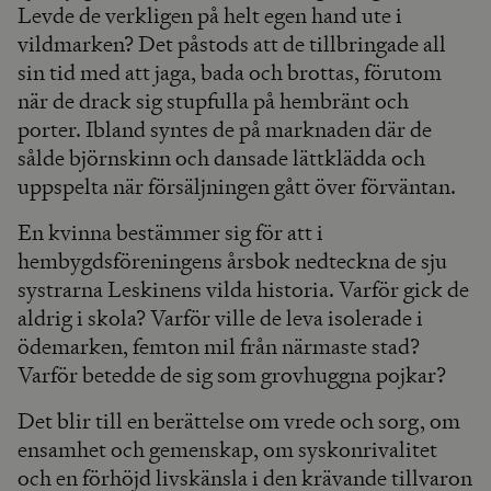
Levde de verkligen på helt egen hand ute i
vildmarken? Det påstods att de tillbringade all
sin tid med att jaga, bada och brottas, förutom
när de drack sig stupfulla på hembränt och
porter. Ibland syntes de på marknaden där de
sålde björnskinn och dansade lättklädda och
uppspelta när försäljningen gått över förväntan.
En kvinna bestämmer sig för att i
hembygdsföreningens årsbok nedteckna de sju
systrarna Leskinens vilda historia. Varför gick de
aldrig i skola? Varför ville de leva isolerade i
ödemarken, femton mil från närmaste stad?
Varför betedde de sig som grovhuggna pojkar?
Det blir till en berättelse om vrede och sorg, om
ensamhet och gemenskap, om syskonrivalitet
och en förhöjd livskänsla i den krävande tillvaron