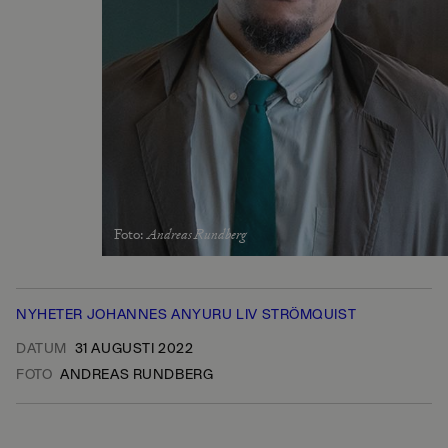
Foto
:
Andreas Rundberg
NYHETER
JOHANNES ANYURU
LIV STRÖMQUIST
DATUM
31 AUGUSTI 2022
FOTO
ANDREAS RUNDBERG