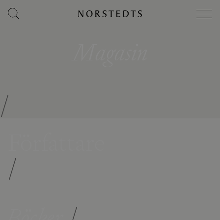
Magasin
/
Författare
/
Böcker
/