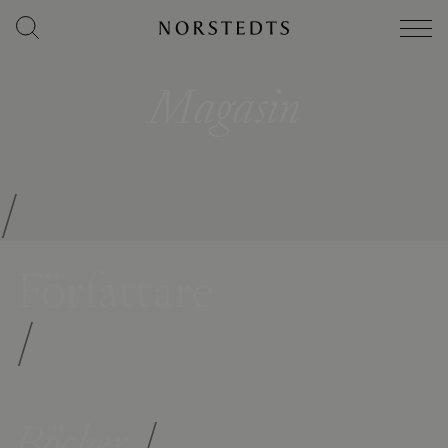
Magasin
/
Författare
/
Böcker
/