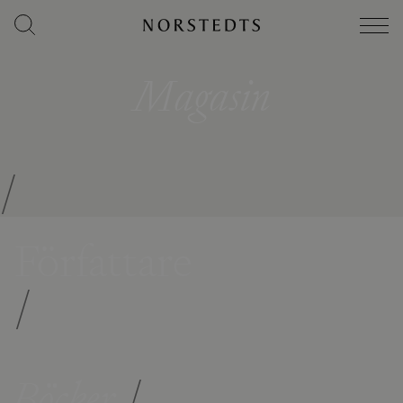
Magasin
/
Författare
/
Böcker
/