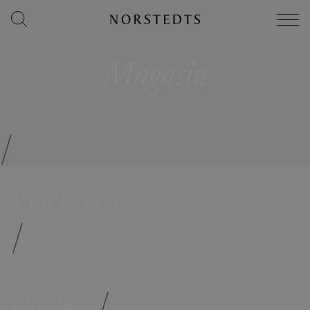
Magasin
/
Författare
/
Böcker
/