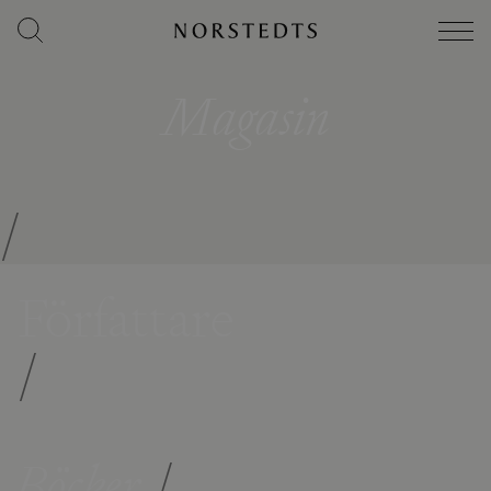
Magasin
/
Författare
/
Böcker
/