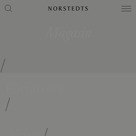
Magasin
/
Författare
/
Böcker
/