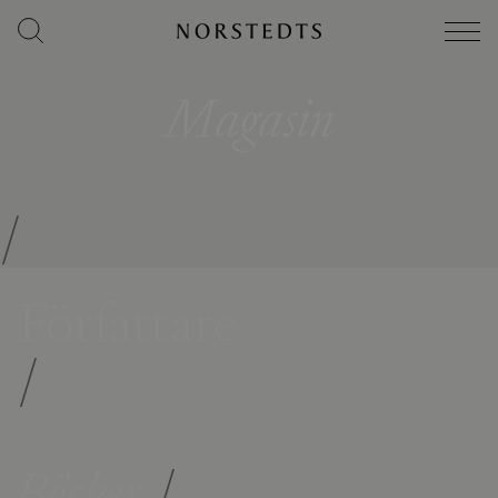
Magasin
/
Författare
/
Böcker
/