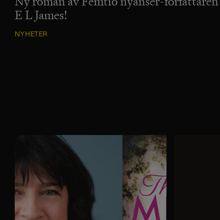
Ny roman av Femtio nyanser-författaren
E L James!
NYHETER