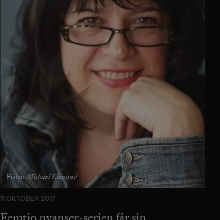
Michael Lionstar
Foto:
11 OKTOBER 2017
Femtio nyanser-serien får sin