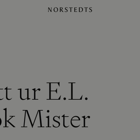
tt ur E.L.
ok Mister