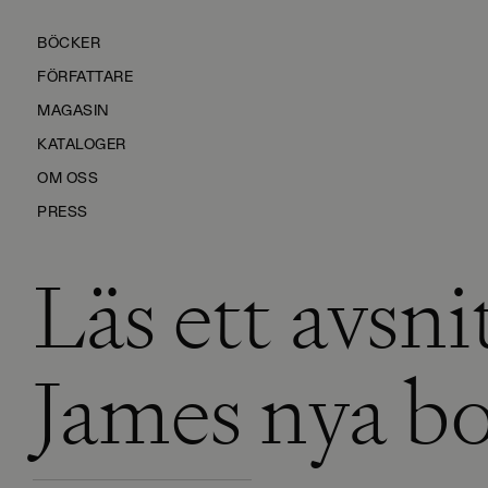
BÖCKER
FÖRFATTARE
MAGASIN
KATALOGER
OM OSS
PRESS
Läs ett avsni
KONTAKTA OSS
HÅLLBARHET
MANUS
James nya b