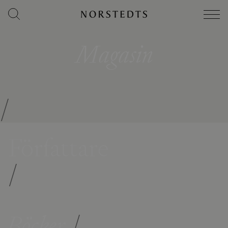
Magasin
/
Författare
/
Böcker
/