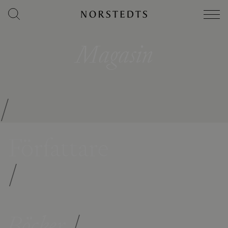
Magasin
/
Författare
/
Böcker
/