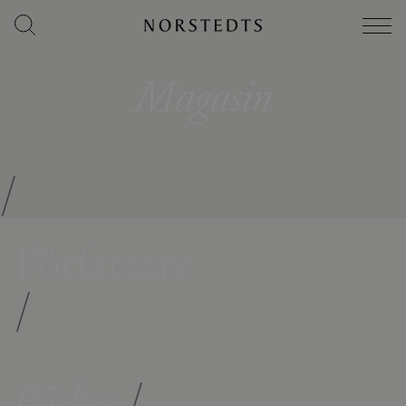
Magasin
/
Författare
/
Böcker
/