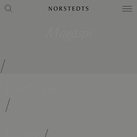
Magasin
/
Författare
/
Böcker
/