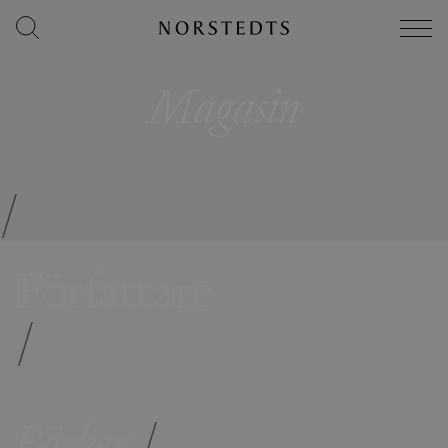
Magasin
/
Författare
/
Böcker
/