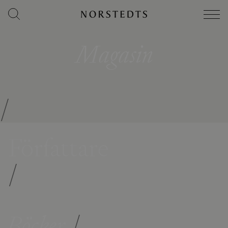
Magasin
/
Författare
/
Böcker
/