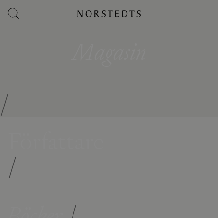
Magasin
/
Författare
/
Böcker
/