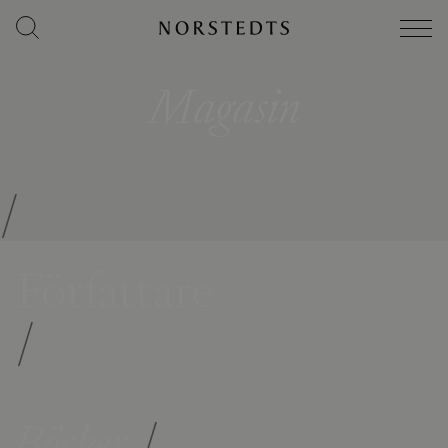
Magasin
/
Författare
/
Böcker
/