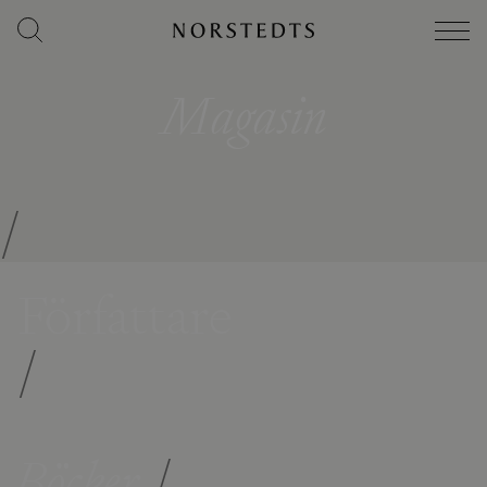
Magasin
/
Författare
/
Böcker
/