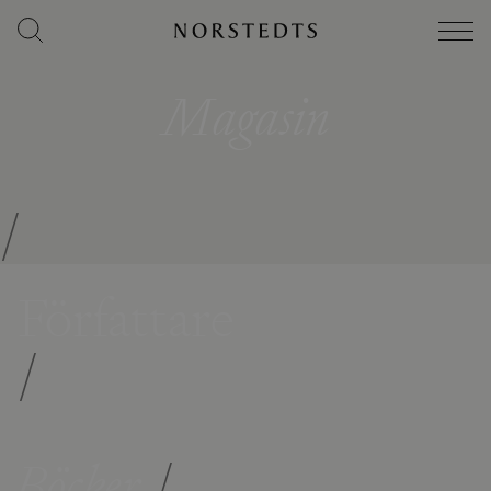
Magasin
/
Författare
/
Böcker
/