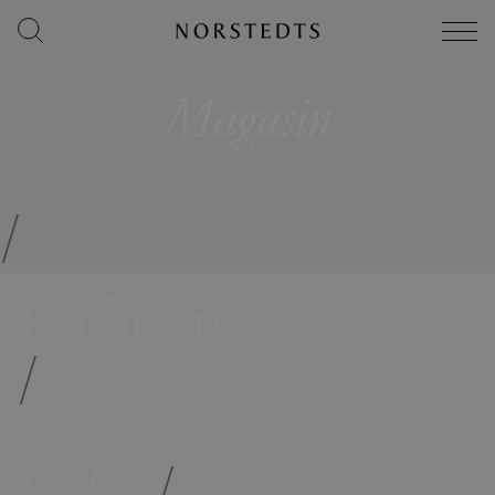
Magasin
/
Författare
/
Böcker
/