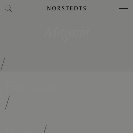
Magasin
/
Författare
/
Böcker
/