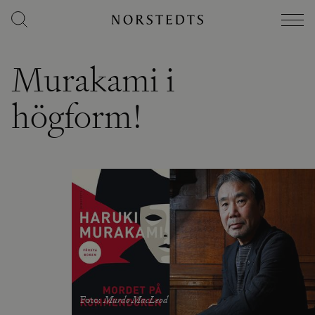
Murakami i
högform!
Foto
:
Murdo MacLeod