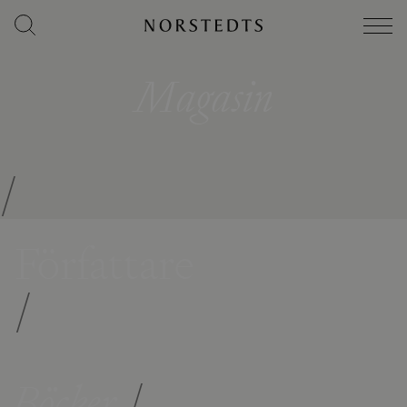
Magasin
/
Författare
/
Böcker
/