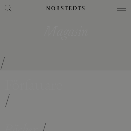
Magasin
/
Författare
/
Böcker
/