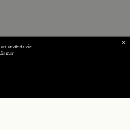
×
 att använda vår
Läs mer
NKTIONER