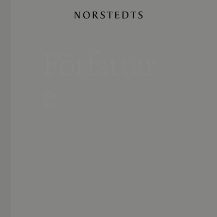
Författar
e