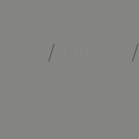
öcker
/
Om oss
/