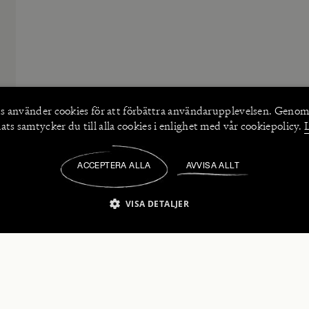
s använder
cookies
för att förbättra användarupplevelsen. Genom
ts samtycker du till alla cookies i enlighet med vår cookiepolicy.
ACCEPTERA ALLA
AVVISA ALLT
/
VISA DETALJER
IKT NÖDVÄNDIGT
PRESTANDA
INRIKTNING
FU
numerera på våra nyhetsbrev!
Strikt nödvändigt
Prestanda
Inriktning
Funktioner