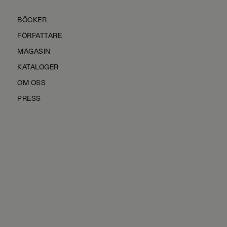
BÖCKER
FÖRFATTARE
MAGASIN
KATALOGER
OM OSS
PRESS
KONTAKTA OSS
HÅLLBARHET
MANUS