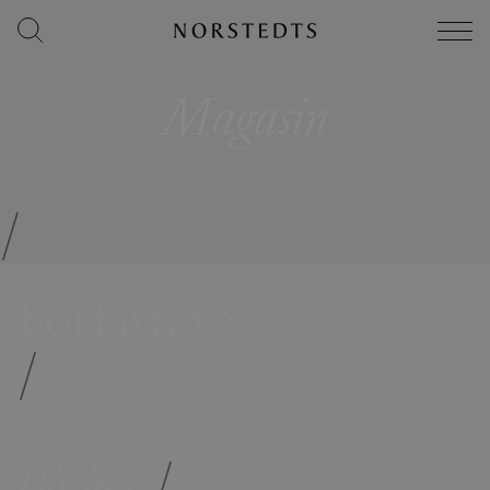
Magasin
/
Författare
/
Böcker
/