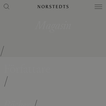
Magasin
/
Författare
/
Böcker
/