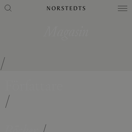
Magasin
/
Författare
/
Böcker
/