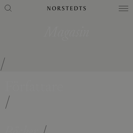
Magasin
/
Författare
/
Böcker
/