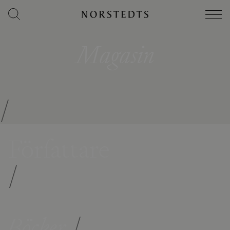
Magasin
/
Författare
/
Böcker
/