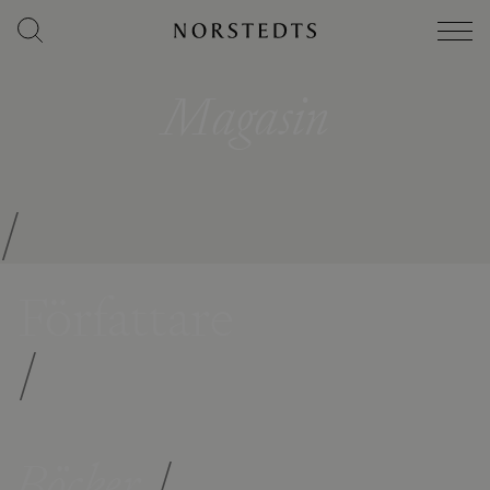
Magasin
/
Författare
/
Böcker
/