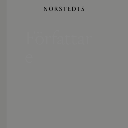
Författar
e