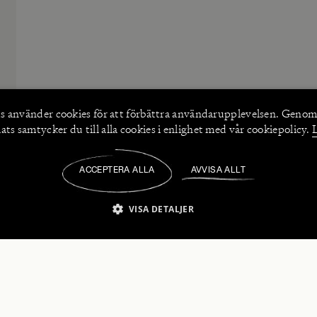
s använder
cookies
för att förbättra användarupplevelsen. Genom
ts samtycker du till alla cookies i enlighet med vår cookiepolicy.
ACCEPTERA ALLA
AVVISA ALLT
/
VISA DETALJER
IKT NÖDVÄNDIGT
PRESTANDA
INRIKTNING
FU
numerera på våra nyhetsbrev!
Strikt nödvändigt
Prestanda
Inriktning
Funktioner