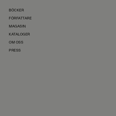
BÖCKER
FÖRFATTARE
MAGASIN
KATALOGER
OM OSS
PRESS
KONTAKTA OSS
HÅLLBARHET
MANUS