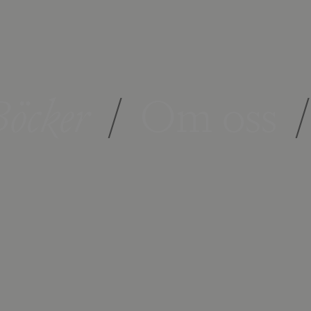
öcker
/
Om oss
/