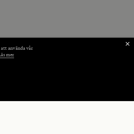
×
 att använda vår
Läs mer
NKTIONER