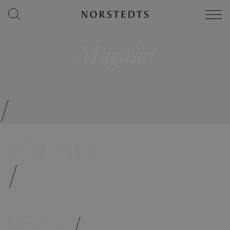
Magasin
/
Författare
/
Böcker
/