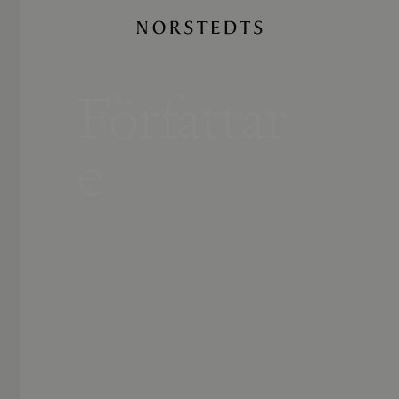
Författar
e