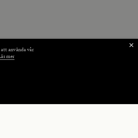
×
 att använda vår
Läs mer
NKTIONER