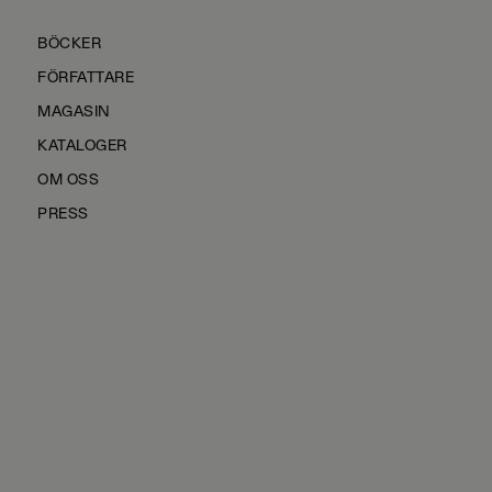
BÖCKER
FÖRFATTARE
MAGASIN
KATALOGER
OM OSS
PRESS
KONTAKTA OSS
HÅLLBARHET
MANUS