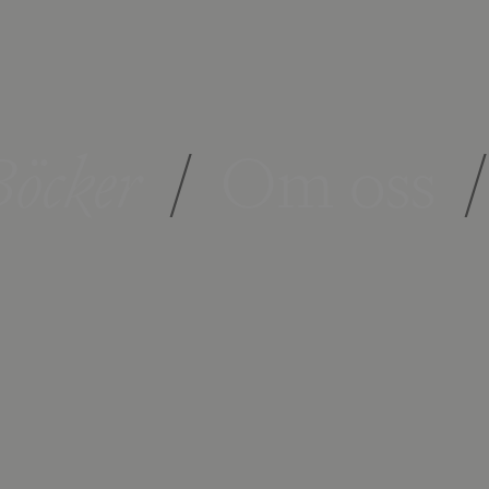
öcker
/
Om oss
/