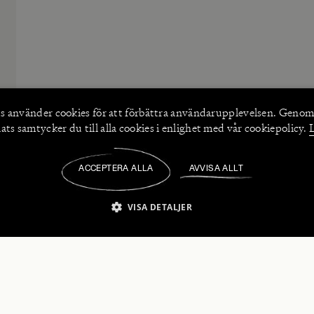
s använder
cookies
för att förbättra användarupplevelsen. Genom
ts samtycker du till alla cookies i enlighet med vår cookiepolicy.
ACCEPTERA ALLA
AVVISA ALLT
/
VISA DETALJER
IKT NÖDVÄNDIGT
PRESTANDA
INRIKTNING
FU
numerera på våra nyhetsbrev!
Strikt nödvändigt
Prestanda
Inriktning
Funktioner