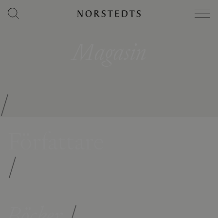
Magasin
/
Författare
/
Böcker
/