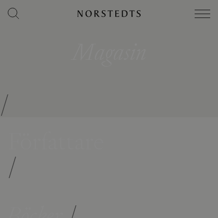
Magasin
/
Författare
/
Böcker
/