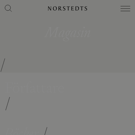
Magasin
/
Författare
/
Böcker
/