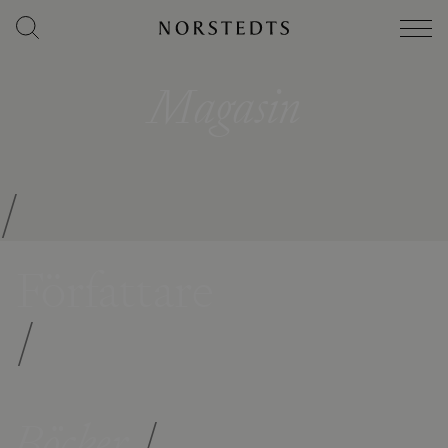
Magasin
/
Författare
/
Böcker
/