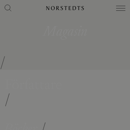
Magasin
/
Författare
/
Böcker
/