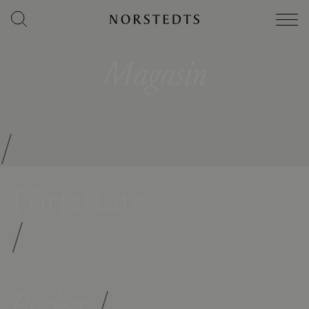
Magasin
/
Författare
/
Böcker
/