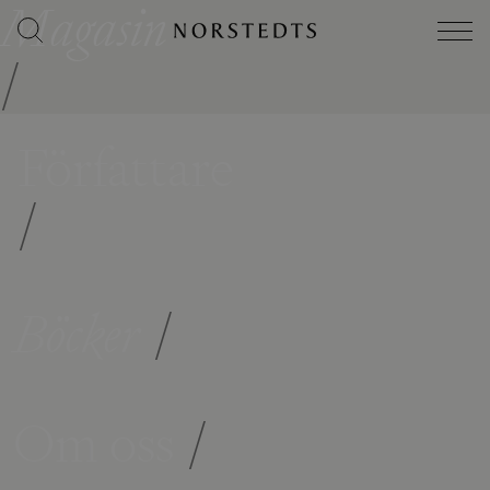
Magasin
/
Författare
/
Böcker
/
Om oss
/