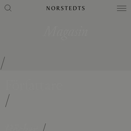
Magasin
/
Författare
/
Böcker
/