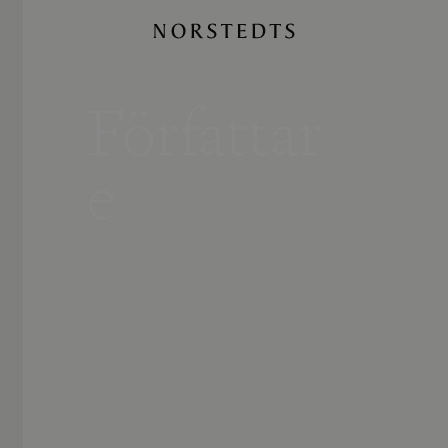
Författar
e