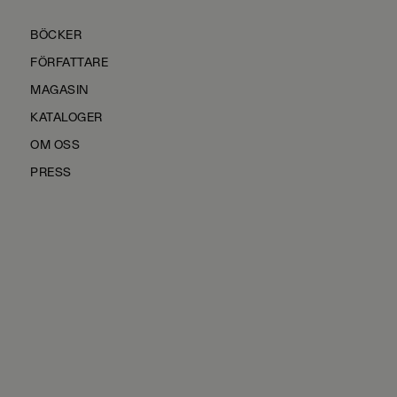
BÖCKER
FÖRFATTARE
MAGASIN
KATALOGER
OM OSS
PRESS
KONTAKTA OSS
HÅLLBARHET
MANUS