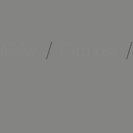
öcker
/
Om oss
/