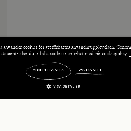
s använder
cookies
för att förbättra användarupplevelsen. Genom
ts samtycker du till alla cookies i enlighet med vår cookiepolicy.
ACCEPTERA ALLA
AVVISA ALLT
/
VISA DETALJER
IKT NÖDVÄNDIGT
PRESTANDA
INRIKTNING
FU
numerera på våra nyhetsbrev!
Strikt nödvändigt
Prestanda
Inriktning
Funktioner