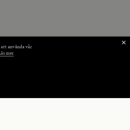
×
 att använda vår
Läs mer
NKTIONER